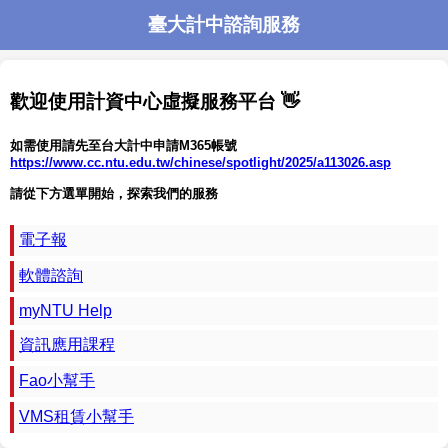
臺大計中諮詢服務
歡迎使用計資中心虛擬服務平台 👋
如需使用請先至台大計中申請M365帳號​​
https://www.cc.ntu.edu.tw/chinese/spotlight/2025/a113026.asp
請從下方選單開始，探索我們的服務
電子報
軟體諮詢
myNTU Help
資訊應用課程
Fao小幫手
VMS租賃小幫手