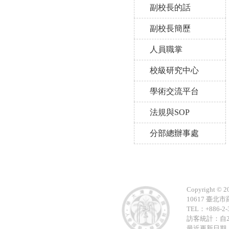
副校長的話
副校長簡歷
人員職掌
校級研究中心
學術交流平台
法規與SOP
分部總辦事處
Copyright © 
10617 臺北市羅斯福
TEL：+886-2-
訪客統計：自2
最近更新日期：2