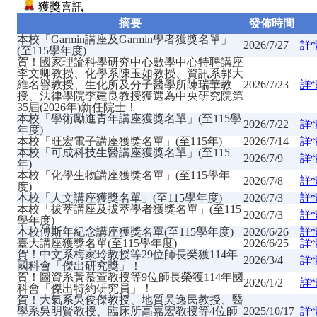
獲獎喜訊
摘要
發佈時間
本校「Garmin講座及Garmin學者獲獎名單」
2026/7/27
詳
(至115學年度)
賀！國家理論科學研究中心數學中心特聘講座
李文卿教授、化學系陳玉如教授、資訊系郭大
維名譽教授、生化所及分子醫學所陳瑞華教
2026/7/23
詳
授、法律學院李建良教授獲選為中央研究院第
35屆(2026年)新任院士！
本校「學術勵進青年講座獲獎名單」(至115學
2026/7/22
詳
年度)
本校「旺宏電子講座獲獎名單」(至115年)
2026/7/14
詳
本校「可成科技生醫講座獲獎名單」(至115
2026/7/9
詳
年)
本校「化學生物講座獲獎名單」(至115學年
2026/7/8
詳
度)
本校「人文講座獲獎名單」(至115學年度)
2026/7/3
詳
本校「拔萃講座及拔萃學者獲獎名單」(至115
2026/7/3
詳
學年度)
本校傅斯年紀念講座獲獎名單(至115學年度)
2026/6/26
詳
臺大講座獲獎名單(至115學年度)
2026/6/25
詳
賀！中文系梅家玲教授等29位師長榮獲114年
2026/3/4
詳
國科會「傑出研究獎」！
賀！圖資系黃慕萱教授等9位師長榮獲114年國
2026/1/2
詳
科會「傑出特約研究員」！
賀！大氣系吳俊傑教授、地質吳逸民教授、醫
學系吳明賢教授、臨床所高嘉宏教授等4位師
2025/10/17
詳