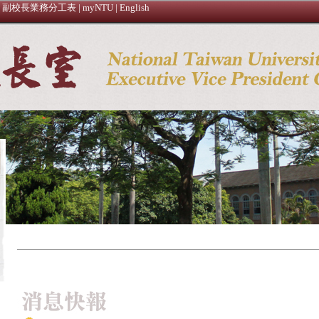
|
副校長業務分工表
|
myNTU
|
English